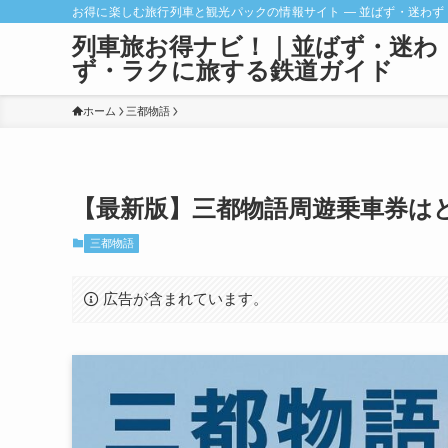
お得に楽しむ旅行列車と観光パックの情報サイト ― 並ばず・迷わず
列車旅お得ナビ！｜並ばず・迷わ
ず・ラクに旅する鉄道ガイド
ホーム
三都物語
【最新版】三都物語周遊乗車券は
三都物語
広告が含まれています。