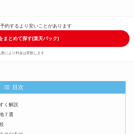
々に予約するより安いことがあります
宿をまとめて探す(楽天パック)
人数により料金は変動します
目次
すく解説
地７選
較